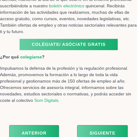
suscribiéndote a nuestro
boletín electrónico
quincenal. Recibirás
información de las actividades que realizamos, muchas de ellas de
acceso gratuito, como cursos, eventos, novedades legislativas, etc.
También ofertas de empleo y otras noticias sectoriales relevantes para
ti y tu futuro.
COLÉGIATE/ ASÓCIATE GRATIS
¿Por qué
colegiarse
?
Impulsamos la defensa de la profesión y la regulación profesional.
Además, promovemos la formación a lo largo de toda la vida
profesional y gestionamos más de 150 ofertas de empleo al año.
Ofrecemos servicios de asesoría integral, informamos sobre las
novedades, estudios sectoriales o normativas, y podrás acceder sin
coste al colectivo
Som Digitals
.
ARTÍCULO ANTERIOR: EL COITICV SE UNE A O
ARTÍCULO SIGUIEN
ANTERIOR
SIGUIENTE