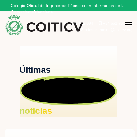
Colegio Oficial de Ingenieros Técnicos en Informática de la
Comunitat Valenciana
+34 963 622 994
+34 661 797 506
administracion@coiticv.org
Últimas
noticias