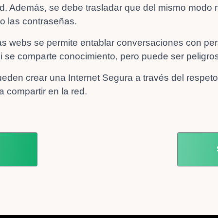
dad. Además, se debe trasladar que del mismo modo 
to las contraseñas.
s webs se permite entablar conversaciones con per
i se comparte conocimiento, pero puede ser peligro
pueden crear una Internet Segura a través del respet
 compartir en la red.
 ANTERIOR: ESTRENAMOS NUEVA PÁGI