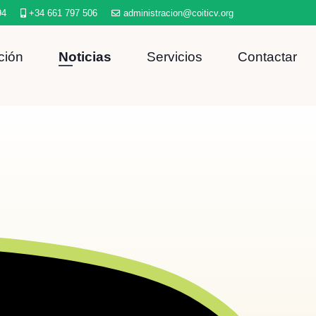
94
+34 661 797 506
administracion@coiticv.org
ción
Noticias
Servicios
Contactar