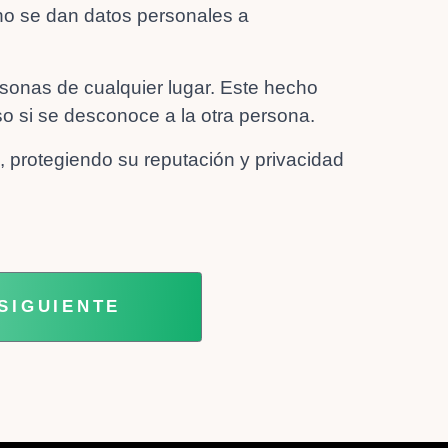
no se dan datos personales a
sonas de cualquier lugar. Este hecho
so si se desconoce a la otra persona.
o, protegiendo su reputación y privacidad
NA WEB
ARTÍCULO SIGUIENTE: MIS DATOS, MI
SIGUIENTE