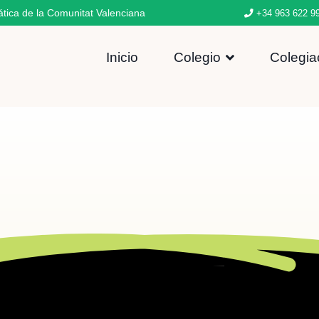
ática de la Comunitat Valenciana
+34 963 622 9
Inicio
Colegio
Colegia