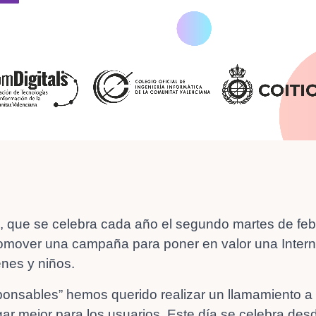
a, que se celebra cada año el segundo martes de febr
romover una campaña para poner en valor una Inter
enes y niños.
onsables” hemos querido realizar un llamamiento a t
gar mejor para los usuarios. Este día se celebra de